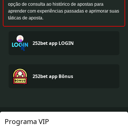
opção de consulta ao histórico de apostas para
aprender com experiências passadas e aprimorar suas
táticas de aposta.
252bet app LOGIN
252bet app Bônus
Programa VIP