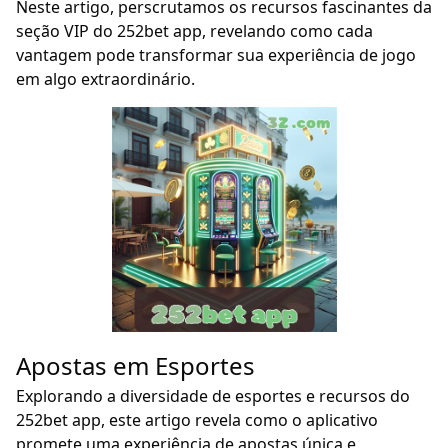
Neste artigo, perscrutamos os recursos fascinantes da
seção VIP do 252bet app, revelando como cada
vantagem pode transformar sua experiência de jogo
em algo extraordinário.
Apostas em Esportes
Explorando a diversidade de esportes e recursos do
252bet app, este artigo revela como o aplicativo
promete uma experiência de apostas única e