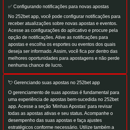
✅ Configurando notificações para novas apostas
No 252bet app, você pode configurar notificações para
receber atualizações sobre novas apostas e eventos.
Acesse as configurações do aplicativo e procure pela
opção de notificações. Ative as notificações para
apostas e escolha os esportes ou eventos dos quais
deseja ser informado. Assim, você fica por dentro das
melhores oportunidades para apostagens e não perde
nenhuma chance de lucro.
💘 Gerenciando suas apostas no 252bet app
O gerenciamento de suas apostas é fundamental para
uma experiência de apostas bem-sucedida no 252bet
app. Acesse a seção 'Minhas Apostas' para revisar
todas as apostas ativas e seu status. Acompanhe o
desempenho das suas apostas e faça ajustes
estratégicos conforme necessário. Utilize também a