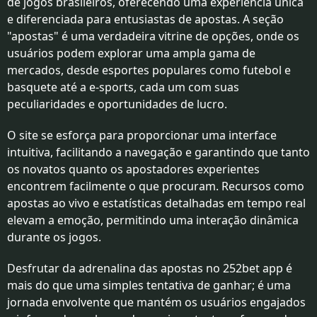
de jogos brasileiros, oferecendo uma experiência única
APOSTAS
e diferenciada para entusiastas de apostas. A seção
EM
"apostas" é uma verdadeira vitrine de opções, onde os
ESPORTES
usuários podem explorar uma ampla gama de
mercados, desde esportes populares como futebol e
basquete até a e-sports, cada um com suas
PROGRAMA
peculiaridades e oportunidades de lucro.
VIP
O site se esforça para proporcionar uma interface
intuitiva, facilitando a navegação e garantindo que tanto
MÁQUINAS
os novatos quanto os apostadores experientes
DE
encontrem facilmente o que procuram. Recursos como
SLOTS
apostas ao vivo e estatísticas detalhadas em tempo real
elevam a emoção, permitindo uma interação dinâmica
durante os jogos.
Desfrutar da adrenalina das apostas no 252bet app é
mais do que uma simples tentativa de ganhar; é uma
jornada envolvente que mantém os usuários engajados